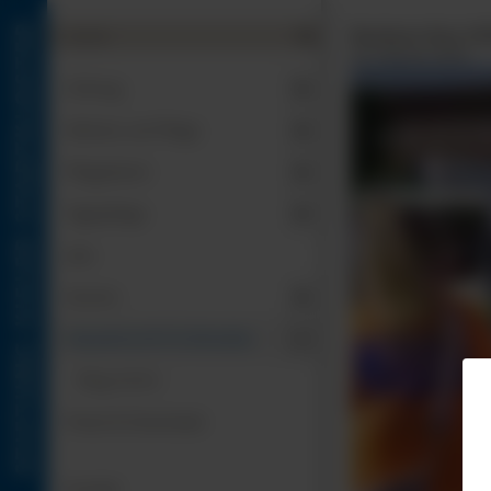
Business.Run 202

23. Februar 2026
Navigation
Stiftung
überspringen
Wohnen und Pflege
Pflegedienst
Tagespflege
Jobs
Karriere
Hauszeitschrift & Aktuelles
Blog-Archiv
Presse & Downloads
Kontakt