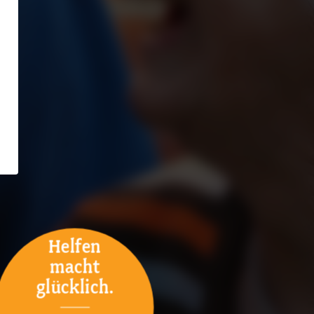
Helfen
macht
glücklich.