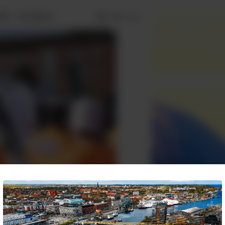
6 - sei dabei!


